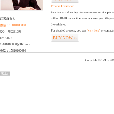
Process Overview:
4.cn is a world leading domain escrow service plat
million RMB transaction volume every year. We promi
联系所有人
5 workdays.
微信：15810106080
For detailed process, you can
“visit here”
or contact
QQ：780231698
BUY NOW
EMAIL：
>>
15810106080@163.com
电话：15810106080
Copyright © 1998 - 20
51La