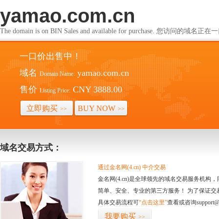
yamao.com.cn
The domain is on BIN Sales and available for purchase. 您访问的
一口价出售中！
域名
yamao.com.cn
Domain Name:
售价
CNY 3888.00
Listing Price:
立即购买
BUY NOW
>>
>>
域名交易方式：
通过金名网(4.cn) 中介交易
金名网(4.cn)是全球领先的域名交易服务机
简单、安全、专业的第三方服务！ 为了保证交
具体交易流程可
“点击这里”
查看或咨询support@
我要购买
>>